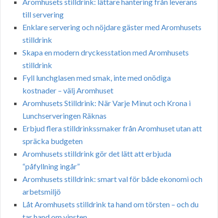
Aromhusets stilldrink: lättare hantering från leverans
till servering
Enklare servering och nöjdare gäster med Aromhusets
stilldrink
Skapa en modern dryckesstation med Aromhusets
stilldrink
Fyll lunchglasen med smak, inte med onödiga
kostnader – välj Aromhuset
Aromhusets Stilldrink: När Varje Minut och Krona i
Lunchserveringen Räknas
Erbjud flera stilldrinkssmaker från Aromhuset utan att
spräcka budgeten
Aromhusets stilldrink gör det lätt att erbjuda
“påfyllning ingår”
Aromhusets stilldrink: smart val för både ekonomi och
arbetsmiljö
Låt Aromhusets stilldrink ta hand om törsten – och du
tar hand om vinsten