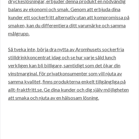
dryckeslösningar, erbjuder denna produkt en nödvändig
balans av ekonomi och smak. Genom att erbjuda dina
kunder ett sockerfritt alternativ utan att kompromissa på
smaken, kan du differentiera ditt varumärke och samma
målgrupp.
Så tveka inte, börja dra nytta av Aromhusets sockerfria
stilldrinkkoncentrat idag och se hur varje såld lunch
verkligen kan bli billigare, samtidigt som det ökar din
vinstmarginal. För privatkonsumenter som vill njuta av
samma kvalitet, finns produkterna enkelt tillgängliga på
allt-fraktfritt.se. Ge dina kunder och dig själv möjligheten
att smaka och njuta av en hälsosam lösning.