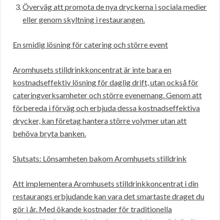
Överväg att promota de nya dryckerna i sociala medier
eller genom skyltning i restaurangen.
En smidig lösning för catering och större event
Aromhusets stilldrinkkoncentrat är inte bara en
kostnadseffektiv lösning för daglig drift, utan också för
cateringverksamheter och större evenemang. Genom att
förbereda i förväg och erbjuda dessa kostnadseffektiva
drycker, kan företag hantera större volymer utan att
behöva bryta banken.
Slutsats: Lönsamheten bakom Aromhusets stilldrink
Att implementera Aromhusets stilldrinkkoncentrat i din
restaurangs erbjudande kan vara det smartaste draget du
gör i år. Med ökande kostnader för traditionella