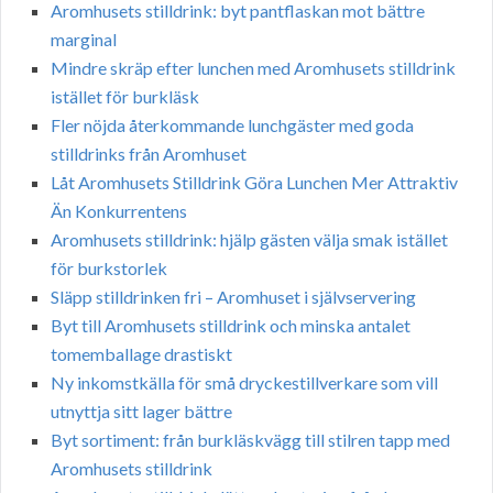
Aromhusets stilldrink: byt pantflaskan mot bättre
marginal
Mindre skräp efter lunchen med Aromhusets stilldrink
istället för burkläsk
Fler nöjda återkommande lunchgäster med goda
stilldrinks från Aromhuset
Låt Aromhusets Stilldrink Göra Lunchen Mer Attraktiv
Än Konkurrentens
Aromhusets stilldrink: hjälp gästen välja smak istället
för burkstorlek
Släpp stilldrinken fri – Aromhuset i självservering
Byt till Aromhusets stilldrink och minska antalet
tomemballage drastiskt
Ny inkomstkälla för små dryckestillverkare som vill
utnyttja sitt lager bättre
Byt sortiment: från burkläskvägg till stilren tapp med
Aromhusets stilldrink