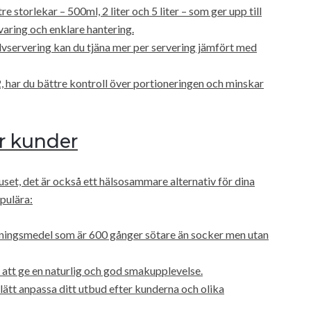
 storlekar – 500ml, 2 liter och 5 liter – som ger upp till
varing och enklare hantering.
älvservering kan du tjäna mer per servering jämfört med
 har du bättre kontroll över portioneringen och minskar
ör kunder
set, det är också ett hälsosammare alternativ för dina
opulära:
tningsmedel som är 600 gånger sötare än socker men utan
att ge en naturlig och god smakupplevelse.
ätt anpassa ditt utbud efter kunderna och olika