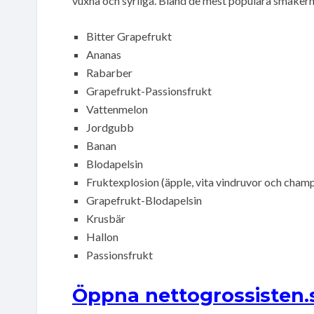
vuxna och syrliga. Bland de mest populära smakerna
Bitter Grapefrukt
Ananas
Rabarber
Grapefrukt-Passionsfrukt
Vattenmelon
Jordgubb
Banan
Blodapelsin
Fruktexplosion (äpple, vita vindruvor och cham
Grapefrukt-Blodapelsin
Krusbär
Hallon
Passionsfrukt
Öppna nettogrossisten.