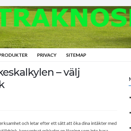
 PRODUKTER
PRIVACY
SITEMAP
keskalkylen – välj
k
rksamhet och letar efter ett sätt att öka dina intäkter med
stilldrink-koncentrat erbjuder en lösning som inte bara