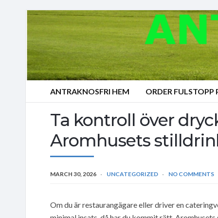
ANTRAKNOSFRI HEM
ORDER FULSTOPP
Ta kontroll över dryc
Aromhusets stilldrin
MARCH 30, 2026
UNCATEGORIZED
NO COMMENTS
Om du är restaurangägare eller driver en cateringve
minimal insats, då har du kommit rätt. Aromhusets 