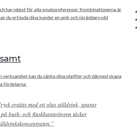
ch har något för alla smakpreferenser. Kombinationerna är
kan du erbjuda dina kunder en unik och skräddarsydd
nsamt
in verksamhet kan du sänka dina utgifter och därmed skapa
a fördelarna:
yck ersätts med ett glas stilldrink, sparar
på burk- och flaskhanteringen täcker
tilldrinkskoncentraten.”