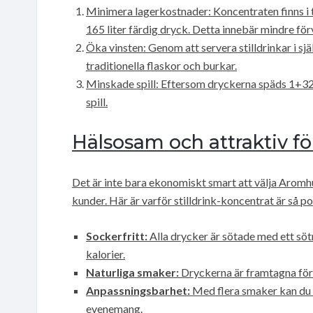
Minimera lagerkostnader: Koncentraten finns i tre
165 liter färdig dryck. Detta innebär mindre för
Öka vinsten: Genom att servera stilldrinkar i sj
traditionella flaskor och burkar.
Minskade spill: Eftersom dryckerna späds 1+32,
spill.
Hälsosam och attraktiv f
Det är inte bara ekonomiskt smart att välja Aromhu
kunder. Här är varför stilldrink-koncentrat är så p
Sockerfritt:
Alla drycker är sötade med ett sö
kalorier.
Naturliga smaker:
Dryckerna är framtagna för 
Anpassningsbarhet:
Med flera smaker kan du l
evenemang.