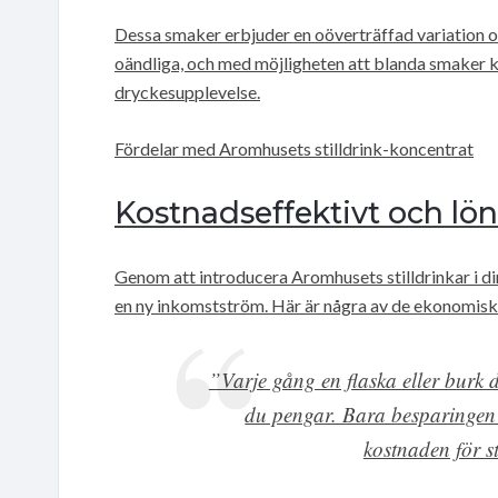
Dessa smaker erbjuder en oöverträffad variation o
oändliga, och med möjligheten att blanda smaker 
dryckesupplevelse.
Fördelar med Aromhusets stilldrink-koncentrat
Kostnadseffektivt och lö
Genom att introducera Aromhusets stilldrinkar i d
en ny inkomstström. Här är några av de ekonomisk
”Varje gång en flaska eller burk dr
du pengar. Bara besparingen 
kostnaden för s