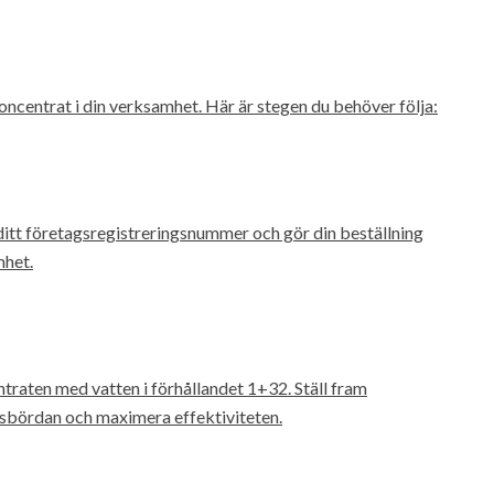
oncentrat i din verksamhet. Här är stegen du behöver följa:
ditt företagsregistreringsnummer och gör din beställning
mhet.
traten med vatten i förhållandet 1+32. Ställ fram
etsbördan och maximera effektiviteten.