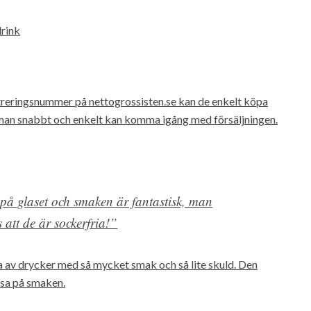
drink
treringsnummer på nettogrossisten.se kan de enkelt köpa
t man snabbt och enkelt kan komma igång med försäljningen.
 på glaset och smaken är fantastisk, man
 att de är sockerfria!”
uta av drycker med så mycket smak och så lite skuld. Den
ssa på smaken.