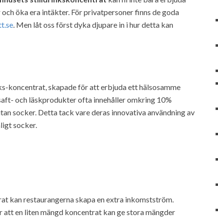
och öka era intäkter. För privatpersoner finns de goda
tt.se
. Men låt oss först dyka djupare in i hur detta kan
inks-koncentrat, skapade för att erbjuda ett hälsosamme
a saft- och läskprodukter ofta innehåller omkring 10%
tan socker. Detta tack vare deras innovativa användning av
ligt socker.
rat kan restaurangerna skapa en extra inkomstström.
r att en liten mängd koncentrat kan ge stora mängder