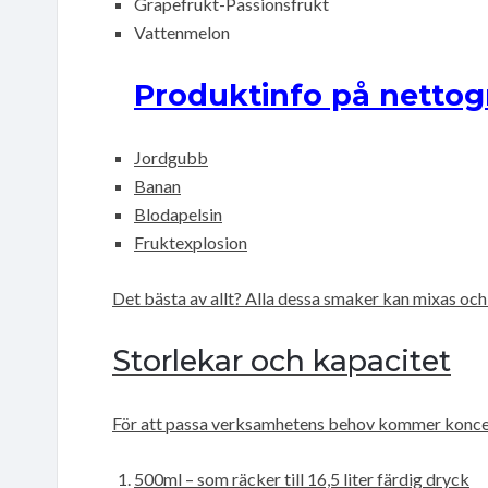
Grapefrukt-Passionsfrukt
Vattenmelon
Produktinfo på nettog
Jordgubb
Banan
Blodapelsin
Fruktexplosion
Det bästa av allt? Alla dessa smaker kan mixas och
Storlekar och kapacitet
För att passa verksamhetens behov kommer koncentr
500ml – som räcker till 16,5 liter färdig dryck