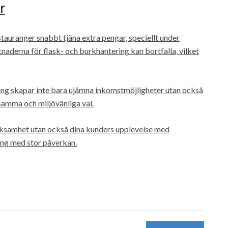
r
tauranger snabbt tjäna extra pengar, speciellt under
naderna för flask- och burkhantering kan bortfalla, vilket
ing skapar inte bara ujämna inkomstmöjligheter utan också
samma och miljövänliga val.
 verksamhet utan också dina kunders upplevelse med
ing med stor påverkan.