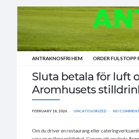
ANTRAKNOSFRI HEM
ORDER FULSTOPP
Sluta betala för luf
Aromhusets stilldrink
FEBRUARY 18, 2026
UNCATEGORIZED
NO COMMEN
Om du driver en restaurang eller cateringverksamh
vara en gyllene möjlighet. Genom att använda
Arom