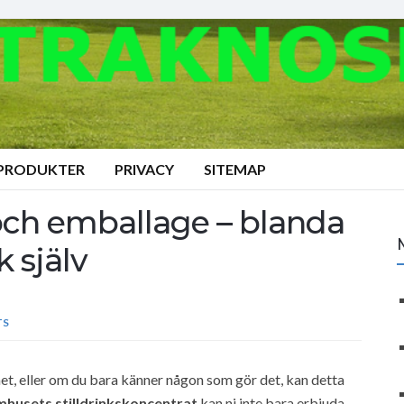
 PRODUKTER
PRIVACY
SITEMAP
t och emballage – blanda
 själv
TS
et, eller om du bara känner någon som gör det, kan detta
husets stilldrinkskoncentrat
kan ni inte bara erbjuda