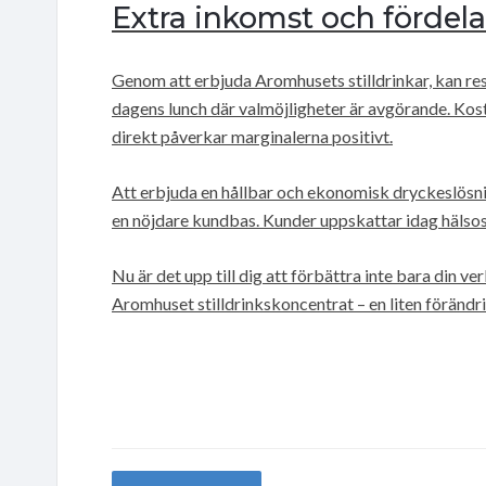
Extra inkomst och fördela
Genom att erbjuda Aromhusets stilldrinkar, kan res
dagens lunch där valmöjligheter är avgörande. Kost
direkt påverkar marginalerna positivt.
Att erbjuda en hållbar och ekonomisk dryckeslösn
en nöjdare kundbas. Kunder uppskattar idag hälso
Nu är det upp till dig att förbättra inte bara din
Aromhuset stilldrinkskoncentrat – en liten förändr