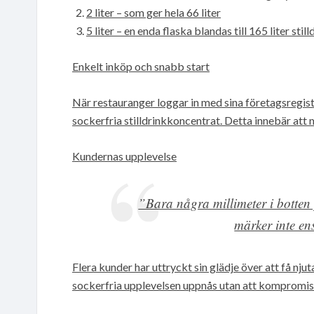
2 liter – som ger hela 66 liter
5 liter – en enda flaska blandas till 165 liter still
Enkelt inköp och snabb start
När restauranger loggar in med sina företagsregis
sockerfria stilldrinkkoncentrat. Detta innebär at
Kundernas upplevelse
”Bara några millimeter i botten
märker inte ens
Flera kunder har uttryckt sin glädje över att få nj
sockerfria upplevelsen uppnås utan att kompromi