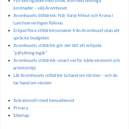
Fyll lunchglasen med smak, inte med onödiga
kostnader – välj Aromhuset
Aromhusets Stilldrink: När Varje Minut och Krona i
Lunchserveringen Räknas
Erbjud flera stilldrinkssmaker från Aromhuset utan att
spräcka budgeten
Aromhusets stilldrink gör det lätt att erbjuda
“påfyllning ingår”
Aromhusets stilldrink: smart val för både ekonomi och
arbetsmiljö
Låt Aromhusets stilldrink ta hand om törsten – och du
tar hand om vinsten
Antraknosfri med bensaltensid
Privacy
Sitemap