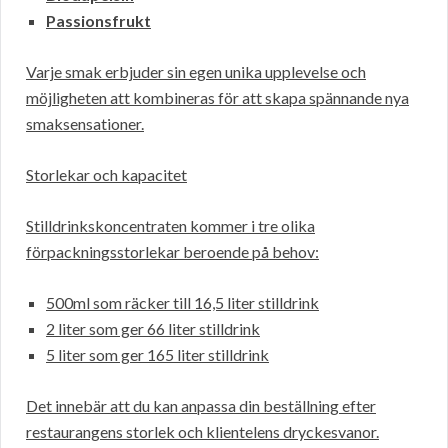
Passionsfrukt
Varje smak erbjuder sin egen unika upplevelse och
möjligheten att kombineras för att skapa spännande nya
smaksensationer.
Storlekar och kapacitet
Stilldrinkskoncentraten kommer i tre olika
förpackningsstorlekar beroende på behov:
500ml som räcker till 16,5 liter stilldrink
2 liter som ger 66 liter stilldrink
5 liter som ger 165 liter stilldrink
Det innebär att du kan anpassa din beställning efter
restaurangens storlek och klientelens dryckesvanor.