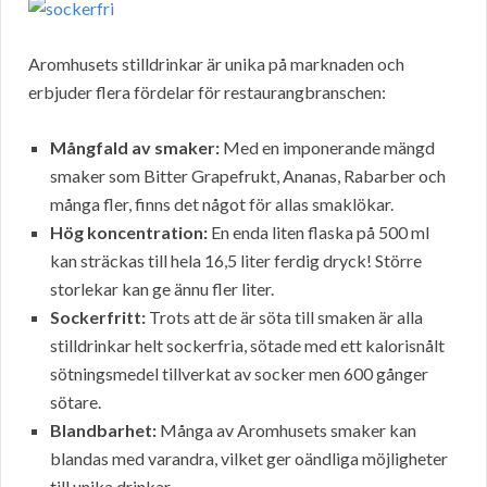
Aromhusets stilldrinkar är unika på marknaden och
erbjuder flera fördelar för restaurangbranschen:
Mångfald av smaker:
Med en imponerande mängd
smaker som Bitter Grapefrukt, Ananas, Rabarber och
många fler, finns det något för allas smaklökar.
Hög koncentration:
En enda liten flaska på 500 ml
kan sträckas till hela 16,5 liter ferdig dryck! Större
storlekar kan ge ännu fler liter.
Sockerfritt:
Trots att de är söta till smaken är alla
stilldrinkar helt sockerfria, sötade med ett kalorisnålt
sötningsmedel tillverkat av socker men 600 gånger
sötare.
Blandbarhet:
Många av Aromhusets smaker kan
blandas med varandra, vilket ger oändliga möjligheter
till unika drinkar.