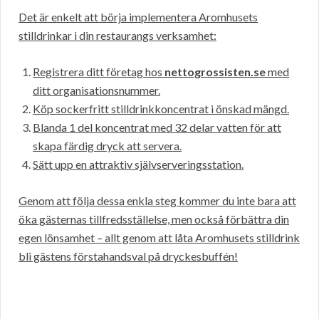
Det är enkelt att börja implementera Aromhusets
stilldrinkar i din restaurangs verksamhet:
Registrera ditt företag hos
nettogrossisten.se
med
ditt organisationsnummer.
Köp sockerfritt stilldrinkkoncentrat i önskad mängd.
Blanda 1 del koncentrat med 32 delar vatten för att
skapa färdig dryck att servera.
Sätt upp en attraktiv självserveringsstation.
Genom att följa dessa enkla steg kommer du inte bara att
öka gästernas tillfredsställelse, men också förbättra din
egen lönsamhet – allt genom att låta Aromhusets stilldrink
bli gästens förstahandsval på dryckesbuffén!