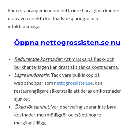
För restauranger innebär detta inte bara glada kunder,
utan även direkta kostnadsbesparingar och
intäktsökningar:
Öppna nettogrossisten.se nu
Reducerade kostnader:
Att minska på flask- och
burkhanteringen kan drastiskt sänka kostnaderna.
Lägre inköpspris:
Tack vare bulkinköp på
webbshoppar som
nettogrossisten.se
, kan
restaurangägare säkerställa att deras omkostnader
sjunker.
Ökad lönsamhet:
Varje servering sparar inte bara
kostnader, men möjliggör också ett högre
marginaltillägg.