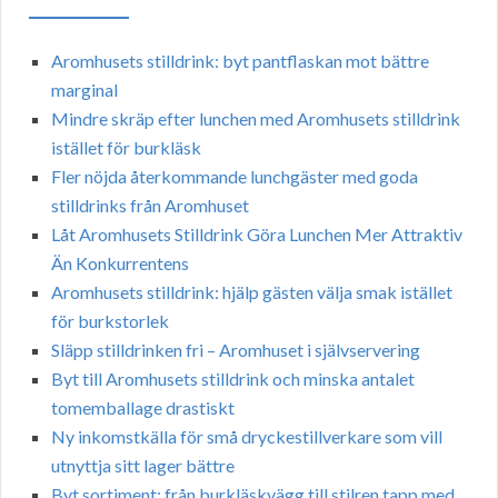
Aromhusets stilldrink: byt pantflaskan mot bättre
marginal
Mindre skräp efter lunchen med Aromhusets stilldrink
istället för burkläsk
Fler nöjda återkommande lunchgäster med goda
stilldrinks från Aromhuset
Låt Aromhusets Stilldrink Göra Lunchen Mer Attraktiv
Än Konkurrentens
Aromhusets stilldrink: hjälp gästen välja smak istället
för burkstorlek
Släpp stilldrinken fri – Aromhuset i självservering
Byt till Aromhusets stilldrink och minska antalet
tomemballage drastiskt
Ny inkomstkälla för små dryckestillverkare som vill
utnyttja sitt lager bättre
Byt sortiment: från burkläskvägg till stilren tapp med