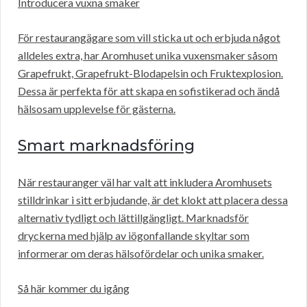
Introducera vuxna smaker
För restaurangägare som vill sticka ut och erbjuda något
alldeles extra, har Aromhuset unika vuxensmaker såsom
Grapefrukt, Grapefrukt-Blodapelsin och Fruktexplosion.
Dessa är perfekta för att skapa en sofistikerad och ändå
hälsosam upplevelse för gästerna.
Smart marknadsföring
När restauranger väl har valt att inkludera Aromhusets
stilldrinkar i sitt erbjudande, är det klokt att placera dessa
alternativ tydligt och lättillgängligt. Marknadsför
dryckerna med hjälp av iögonfallande skyltar som
informerar om deras hälsofördelar och unika smaker.
Så här kommer du igång