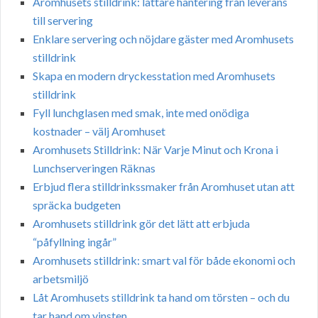
Aromhusets stilldrink: lättare hantering från leverans
till servering
Enklare servering och nöjdare gäster med Aromhusets
stilldrink
Skapa en modern dryckesstation med Aromhusets
stilldrink
Fyll lunchglasen med smak, inte med onödiga
kostnader – välj Aromhuset
Aromhusets Stilldrink: När Varje Minut och Krona i
Lunchserveringen Räknas
Erbjud flera stilldrinkssmaker från Aromhuset utan att
spräcka budgeten
Aromhusets stilldrink gör det lätt att erbjuda
“påfyllning ingår”
Aromhusets stilldrink: smart val för både ekonomi och
arbetsmiljö
Låt Aromhusets stilldrink ta hand om törsten – och du
tar hand om vinsten