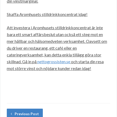
din vinstmarginal.
Skaffa Aromhusets stilldrinkkoncentrat idag!
Att investera i Aromhusets stilldrinkkoncentrat är inte
bara ett smart affärsbeslut utan också ett steg mot en
mer hållbar och hälsomedveten verksamhet. Oavsett om
du driver en restaurang, ett café eller en
cateringverksamhet, kan detta enkla tillägg göra stor
skillnad. Gå in på
nettogrossisten.se
och starta din resa
mot större vinst och nöjdare kunder redan idag!
Previous Post