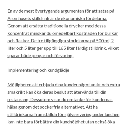
En av de mest övertygande argumenten för att satsa på
Aromhusets stilldrink är de ekonomiska fördelarna.
Genom att ersätta traditionella drycker med dessa
koncentrat minskar du omedelbart kostnaden för burkar
och flaskor. De tre tillgängliga storlekarna på 500 ml, 2
liter och 5 liter ger upp till 165 liter färdig stilldrink, vilket
sparar både pengar och förvaring.
Implementering och kundglädje
Möjligheten att erbjuda dina kunder något unikt och extra
smakrikt kan öka deras beslut att återvända till din
restaurang. Dessutom visar du omtanke för kundernas
hälsa genom det sockerfria alternativet. Att ha
stilldrinkarna framställda för självservering under lunchen
kan inte bara förbättra din kundnöjdhet utan också öka