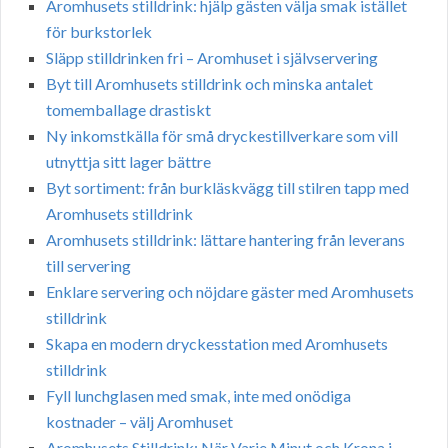
Aromhusets stilldrink: hjälp gästen välja smak istället
för burkstorlek
Släpp stilldrinken fri – Aromhuset i självservering
Byt till Aromhusets stilldrink och minska antalet
tomemballage drastiskt
Ny inkomstkälla för små dryckestillverkare som vill
utnyttja sitt lager bättre
Byt sortiment: från burkläskvägg till stilren tapp med
Aromhusets stilldrink
Aromhusets stilldrink: lättare hantering från leverans
till servering
Enklare servering och nöjdare gäster med Aromhusets
stilldrink
Skapa en modern dryckesstation med Aromhusets
stilldrink
Fyll lunchglasen med smak, inte med onödiga
kostnader – välj Aromhuset
Aromhusets Stilldrink: När Varje Minut och Krona i