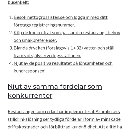
busenkelt:
Besök nettogrossisten.se och logga in med ditt
företags registreringsnummer.
Köp de koncentrat som passar din restaurangs behov
och smakpreferenser.
Blanda drycken (förslagsvis 1+32) vatten och ställ
fram vid självserveringsstationen.
Njut av de positiva resultatet på lönsamheten och
kundresponsen!
Njut av samma fördelar som
konkurrenter
Restauranger som redan har implementerat Aromhusets
stilldrinkslösning ser tydliga fördelar i form av minskade
driftskostnader och förbättrad kundnöjdhet. Att alltid ha