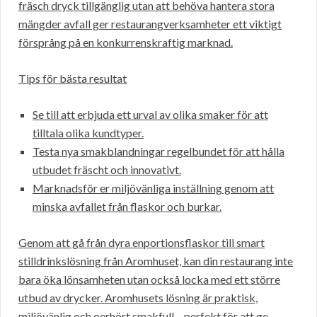
fräsch dryck tillgänglig utan att behöva hantera stora
mängder avfall ger restaurangverksamheter ett viktigt
försprång på en konkurrenskraftig marknad.
Tips för bästa resultat
Se till att erbjuda ett urval av olika smaker för att
tilltala olika kundtyper.
Testa nya smakblandningar regelbundet för att hålla
utbudet fräscht och innovativt.
Marknadsför er miljövänliga inställning genom att
minska avfallet från flaskor och burkar.
Genom att gå från dyra enportionsflaskor till smart
stilldrinkslösning från Aromhuset, kan din restaurang inte
bara öka lönsamheten utan också locka med ett större
utbud av drycker. Aromhusets lösning är praktisk,
miljövänlig och oerhört smakfull – perfekt för att ge