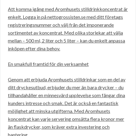
Att komma igång med Aromhusets stilldrinkkoncentrat är
enkelt. Logga in på nettogrossisten.se med ditt företags
registreringsnummer och välj från det imponerande
sortimentet av koncentrat. Med olika storlekar att välja
mellan – 500 ml, 2 liter och 5 liter – kan du enkelt anpassa
inköpen efter dina behov.
En smakfull framtid för din verksamhet
Genom att erbjuda Aromhusets stilldrinkar som en del av
ditt dryckesutbud, erbjuder du mer än bara drycker – du
tillhandahåller en minnesvärd upplevelse som fångar dina
kunders intresse och smak. Det är också en fantastisk
möjlighet att minska utgifterna. Med Aromhusets
koncentrat kan varje servering omsätta flera kronor mer
än flaskdrycker, som kräver extra investering och
hantering.