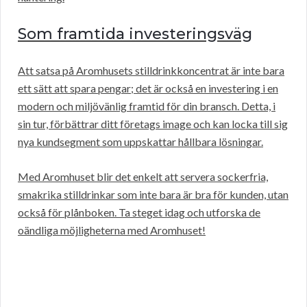
Som framtida investeringsväg
Att satsa på Aromhusets stilldrinkkoncentrat är inte bara
ett sätt att spara pengar; det är också en investering i en
modern och miljövänlig framtid för din bransch. Detta, i
sin tur, förbättrar ditt företags image och kan locka till sig
nya kundsegment som uppskattar hållbara lösningar.
Med Aromhuset blir det enkelt att servera sockerfria,
smakrika stilldrinkar som inte bara är bra för kunden, utan
också för plånboken. Ta steget idag och utforska de
oändliga möjligheterna med Aromhuset!