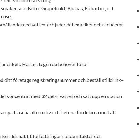
ciellt vid lunchservering.
 smaker som Bitter Grapefrukt, Ananas, Rabarber, och
renser.
hållande med vatten, erbjuder det enkelhet och reducerar
 är enkelt. Här är stegen du behöver följa:
ed ditt företags registreringsnummer och beställ stilldrink-
 del koncentrat med 32 delar vatten och sätt upp en station
sa nya fräscha alternativ och betona fördelarna med att
rker du snabbt förbättringar i både intäkter och