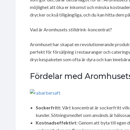
möjlighet att öka er inkomst och minska kostnader
drycker också tillgängliga, och du kan hitta dem på a
Vad är Aromhusets stilldrink-koncentrat?
Aromhuset har skapat en revolutionerande produkt i
perfekt för försäljning i restauranger och cateringve
dryckespaketen som ofta är dyra och kan innebära e
Fördelar med Aromhusets 
Sockerfritt:
Vårt koncentrat är sockerfritt vilk
kunder. Sötningsmedlet som används är hälsosam
Kostnadseffektivt:
Genom att byta till egen 