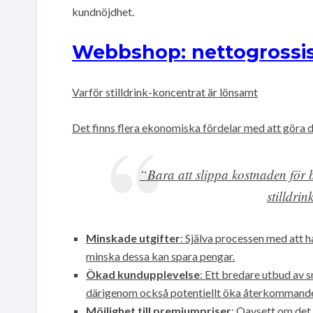
kundnöjdhet.
Webbshop: nettogrossis
Varför stilldrink-koncentrat är lönsamt
Det finns flera ekonomiska fördelar med att göra 
“Bara att slippa kostnaden för b
stilldri
Minskade utgifter
: Själva processen med att 
minska dessa kan spara pengar.
Ökad kundupplevelse
: Ett bredare utbud av 
därigenom också potentiellt öka återkommand
Möjlighet till premiumpriser
: Oavsett om de