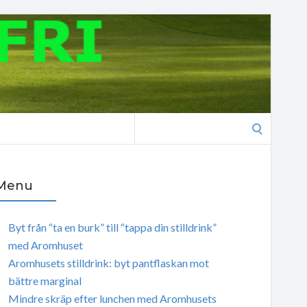
Search
for:
Menu
Byt från “ta en burk” till “tappa din stilldrink”
med Aromhuset
Aromhusets stilldrink: byt pantflaskan mot
bättre marginal
Mindre skräp efter lunchen med Aromhusets