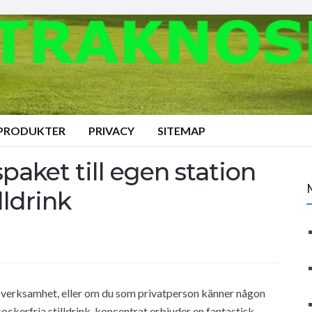
 PRODUKTER
PRIVACY
SITEMAP
paket till egen station
ldrink
de verksamhet, eller om du som privatperson känner någon
ockerfria stilldrink-koncentrat erbjuder en fantastisk