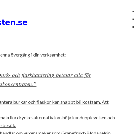
ten.se
denna övergång i din verksamhet:
urk- och flaskhantering betalar alla för
nkskoncentraten.”
hantera burkar och flaskor kan snabbt bli kostsam. Att
smakrika dryckesalternativ kan höja kundupplevelsen och
e besök.
t handlar om vuxensmaker som Grapefrukt-Blodapelsin