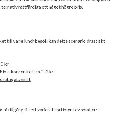
lternativ rättfärdiga ett något högre pris.
t till varje lunchbesök kan detta scenario drastiskt
10 kr
rink-koncentrat: ca 2-3 kr
företagets vinst
år ni tillgång till ett varierat sortiment av smaker: