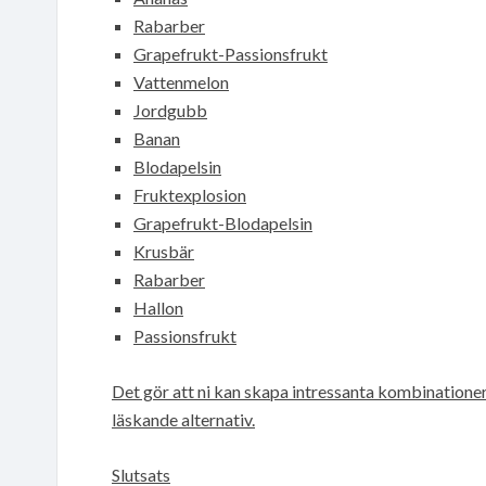
Rabarber
Grapefrukt-Passionsfrukt
Vattenmelon
Jordgubb
Banan
Blodapelsin
Fruktexplosion
Grapefrukt-Blodapelsin
Krusbär
Rabarber
Hallon
Passionsfrukt
Det gör att ni kan skapa intressanta kombinationer 
läskande alternativ.
Slutsats