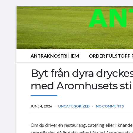
ANTRAKNOSFRI HEM
ORDER FULSTOPP
Byt från dyra dryckes
med Aromhusets stil
JUNE 4, 2026
UNCATEGORIZED
NO COMMENTS
Om du driver en restaurang, catering eller liknan
som gör det, då är detta något för er! Aromhusets s