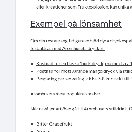
eller kreationer som Fruktexplosion, kan unika a
Exempel på lönsamhet
Om din restaurang tidigare erbjöd dyra dryckespake
förbättras med Aromhusets drycker:
Kostnad för en flaska/burk dryck, exempelvis: 
Kostnad för motsvarande mängd dryck via stilld
Besparing per servering: cirka 7-8 kr direkt till 
Aromhusets mest populära smaker
När ni väljer att övergå till Aromhusets stilldrink, f
Bitter Grapefrukt
Ananas