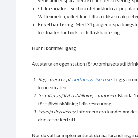
verksamhet spara flera kronor per servering, spe
Olika smaker:
Sortimentet inkluderar populära
Vattenmelon, vilket kan tilltala olika smakprefe
Enkel hantering:
Med 33 gånger utspädningsför
kostnader för burk- och flaskhantering.
Hur ni kommer igång
Att starta en egen station för Aromhusets stilldrink
Registrera er på
nettogrossisten.se
: Logga in m
koncentraten.
Installera självhushållningsstationen
: Blanda 1
för självhushållning i din restaurang.
Främja dryckerna
: Informera era kunder om des
dricka sockerfritt.
När du väl har implementerat denna förändring, mä