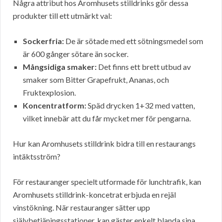
Några attribut hos Aromhusets stilldrinks gör dessa
produkter till ett utmärkt val:
Sockerfria:
De är sötade med ett sötningsmedel som
är 600 gånger sötare än socker.
Mångsidiga smaker:
Det finns ett brett utbud av
smaker som Bitter Grapefrukt, Ananas, och
Fruktexplosion.
Koncentratform:
Späd drycken 1+32 med vatten,
vilket innebär att du får mycket mer för pengarna.
Hur kan Aromhusets stilldrink bidra till en restaurangs
intäktsström?
För restauranger specielt utformade för lunchtrafik, kan
Aromhusets stilldrink-koncetrat erbjuda en rejäl
vinstökning. När restauranger sätter upp
självbetjäningsstationer, kan gäster enkelt blanda sina