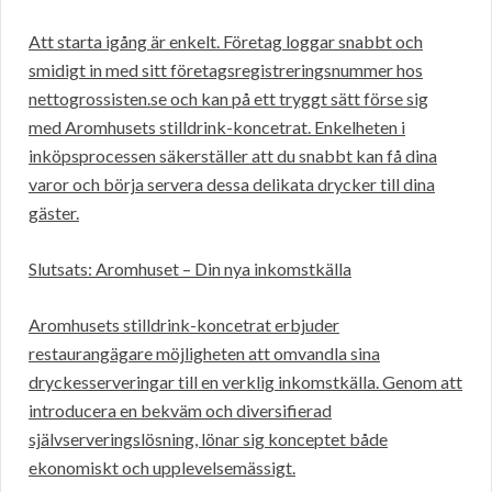
Att starta igång är enkelt. Företag loggar snabbt och
smidigt in med sitt företagsregistreringsnummer hos
nettogrossisten.se och kan på ett tryggt sätt förse sig
med Aromhusets stilldrink-koncetrat. Enkelheten i
inköpsprocessen säkerställer att du snabbt kan få dina
varor och börja servera dessa delikata drycker till dina
gäster.
Slutsats: Aromhuset – Din nya inkomstkälla
Aromhusets stilldrink-koncetrat erbjuder
restaurangägare möjligheten att omvandla sina
dryckesserveringar till en verklig inkomstkälla. Genom att
introducera en bekväm och diversifierad
självserveringslösning, lönar sig konceptet både
ekonomiskt och upplevelsemässigt.