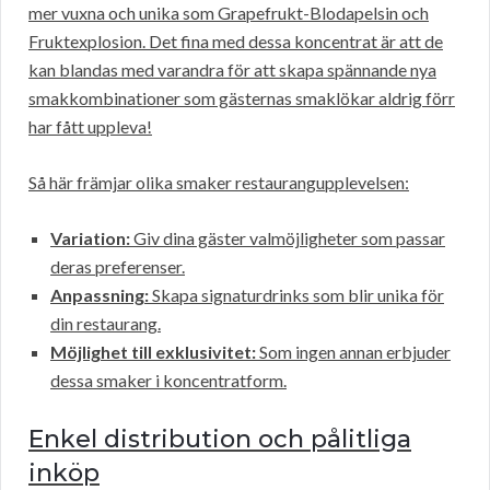
mer vuxna och unika som Grapefrukt-Blodapelsin och
Fruktexplosion. Det fina med dessa koncentrat är att de
kan blandas med varandra för att skapa spännande nya
smakkombinationer som gästernas smaklökar aldrig förr
har fått uppleva!
Så här främjar olika smaker restaurangupplevelsen:
Variation:
Giv dina gäster valmöjligheter som passar
deras preferenser.
Anpassning:
Skapa signaturdrinks som blir unika för
din restaurang.
Möjlighet till exklusivitet:
Som ingen annan erbjuder
dessa smaker i koncentratform.
Enkel distribution och pålitliga
inköp