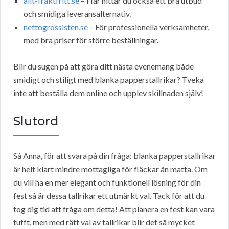
allt-fraktfritt.se
– Här hittar du också ett bra utbud
och smidiga leveransalternativ.
nettogrossisten.se
– För professionella verksamheter,
med bra priser för större beställningar.
Blir du sugen på att göra ditt nästa evenemang både
smidigt och stiligt med blanka papperstallrikar? Tveka
inte att beställa dem online och upplev skillnaden själv!
Slutord
Så Anna, för att svara på din fråga: blanka papperstallrikar
är helt klart mindre mottagliga för fläckar än matta. Om
du vill ha en mer elegant och funktionell lösning för din
fest så är dessa tallrikar ett utmärkt val. Tack för att du
tog dig tid att fråga om detta! Att planera en fest kan vara
tufft, men med rätt val av tallrikar blir det så mycket