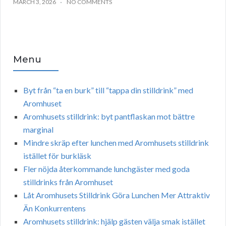
MARCH 3, 2026
NO COMMENTS
Menu
Byt från “ta en burk” till “tappa din stilldrink” med
Aromhuset
Aromhusets stilldrink: byt pantflaskan mot bättre
marginal
Mindre skräp efter lunchen med Aromhusets stilldrink
istället för burkläsk
Fler nöjda återkommande lunchgäster med goda
stilldrinks från Aromhuset
Låt Aromhusets Stilldrink Göra Lunchen Mer Attraktiv
Än Konkurrentens
Aromhusets stilldrink: hjälp gästen välja smak istället